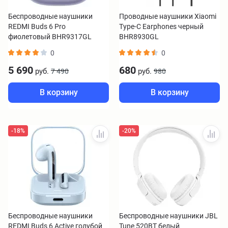
Беспроводные наушники
Проводные наушники Xiaomi
REDMI Buds 6 Pro
Type-C Earphones черный
фиолетовый BHR9317GL
BHR8930GL
0
0
5 690
680
руб.
руб.
7 490
980
В корзину
В корзину
-18%
-20%
Беспроводные наушники
Беспроводные наушники JBL
REDMI Buds 6 Active голубой
Tune 520BT белый