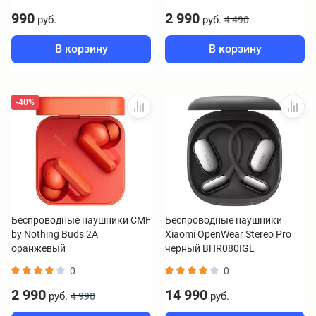
990
2 990
руб.
руб.
4 490
В корзину
В корзину
-40%
Беспроводные наушники CMF
Беспроводные наушники
by Nothing Buds 2A
Xiaomi OpenWear Stereo Pro
оранжевый
черный BHR080IGL
0
0
2 990
14 990
руб.
руб.
4 990