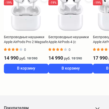
-19%
-19%
-19%
Беспроводные наушники
Беспроводные наушники
Беспрово
Apple AirPods Pro 2 Magsafe
Apple AirPods 4 (с
Apple AirP
(USB-C)
шумоподавлением)
0
0
14 990
14 990
17 990
руб.
руб.
18 590
18 590
В корзину
В корзину
В
Покупателям