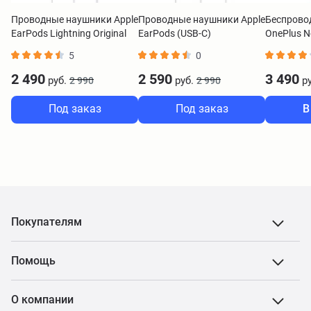
Проводные наушники Apple
Проводные наушники Apple
Беспрово
EarPods Lightning Original
EarPods (USB-C)
OnePlus N
E511A зе
5
0
2 490
2 590
3 490
руб.
руб.
ру
2 990
2 990
Под заказ
Под заказ
В
Покупателям
Помощь
О компании