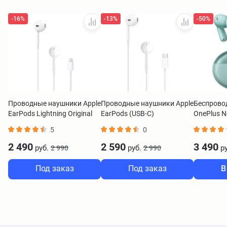
-16%
-13%
-50%
Проводные наушники Apple
Проводные наушники Apple
Беспрово
EarPods Lightning Original
EarPods (USB-C)
OnePlus N
E511A зе
5
0
2 490
2 590
3 490
руб.
руб.
ру
2 990
2 990
Под заказ
Под заказ
В