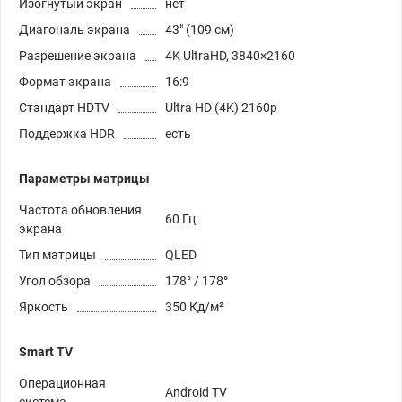
Изогнутый экран
нет
Диагональ экрана
43" (109 см)
Разрешение экрана
4K UltraHD, 3840×2160
Формат экрана
16:9
Стандарт HDTV
Ultra HD (4K) 2160p
Поддержка HDR
есть
Параметры матрицы
Частота обновления
60 Гц
экрана
Тип матрицы
QLED
Угол обзора
178° / 178°
Яркость
350 Кд/м²
Smart TV
Операционная
Android TV