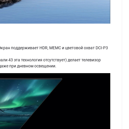
. Экран поддерживает HDR, MEMC и цветовой охват DCI-P3
ли 43 эта технология отсутствует) делает телевизор
 даже при дневном освещении.