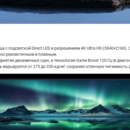
ица с подсветкой Direct LED и разрешением 4K Ultra HD (3840×2160)
ьно реалистичным и плавным.
иятие динамичных сцен, а технология Game Boost 120 Гц (в диагона
ь варьируется от 275 до 350 кд/м², сохраняя отличную читаемость