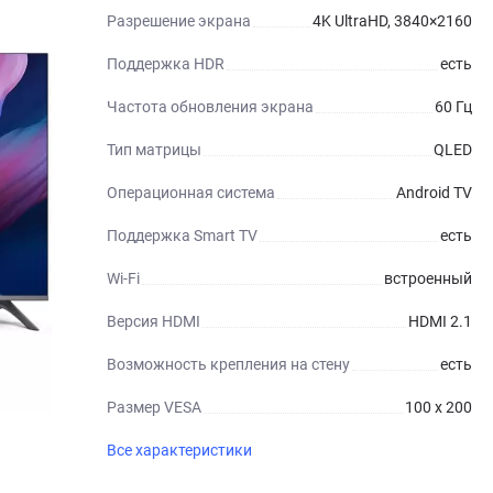
Разрешение экрана
4K UltraHD, 3840×2160
Поддержка HDR
есть
Частота обновления экрана
60 Гц
Тип матрицы
QLED
Операционная система
Android TV
Поддержка Smart TV
есть
Wi-Fi
встроенный
Версия HDMI
HDMI 2.1
Возможность крепления на стену
есть
Размер VESA
100 x 200
Все характеристики