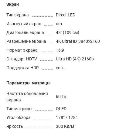
Экран
Тип экрана
Direct LED
Изогнутый экран
нет
Диагональ экрана
43" (109 см)
Разрешение экрана
4K UltraHD, 3840×2160
Формат экрана
16:9
Стандарт HDTV
Ultra HD (4K) 2160p
Поддержка HDR
есть
Параметры матрицы
Частота обновления
60 Гц
экрана
Тип матрицы
QLED
Угол обзора
178° / 178°
Яркость
300 Кд/м²