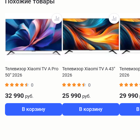
Похожие товары
Телевизор Xiaomi TV A Pro
Телевизор Xiaomi TV A 43"
Телевизор
50" 2026
2026
2026
0
0
32 990
25 990
29 990
руб.
руб.
В корзину
В корзину
В