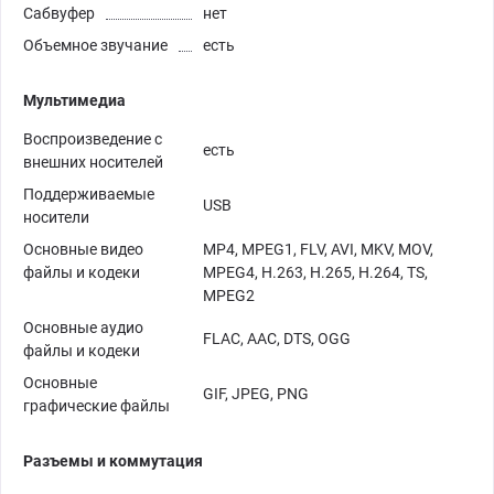
Сабвуфер
нет
Объемное звучание
есть
Мультимедиа
Воспроизведение с
есть
внешних носителей
Поддерживаемые
USB
носители
Основные видео
MP4, MPEG1, FLV, AVI, MKV, MOV,
файлы и кодеки
MPEG4, H.263, H.265, H.264, TS,
MPEG2
Основные аудио
FLAC, AAC, DTS, OGG
файлы и кодеки
Основные
GIF, JPEG, PNG
графические файлы
Разъемы и коммутация