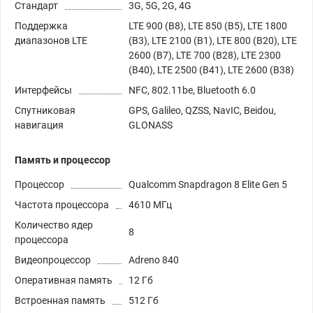
Стандарт
3G, 5G, 2G, 4G
Поддержка
LTE 900 (B8), LTE 850 (B5), LTE 1800
диапазонов LTE
(B3), LTE 2100 (B1), LTE 800 (B20), LTE
2600 (B7), LTE 700 (B28), LTE 2300
(B40), LTE 2500 (B41), LTE 2600 (B38)
Интерфейсы
NFC, 802.11be, Bluetooth 6.0
Спутниковая
GPS, Galileo, QZSS, NavIC, Beidou,
навигация
GLONASS
Память и процессор
Процессор
Qualcomm Snapdragon 8 Elite Gen 5
Частота процессора
4610 МГц
Количество ядер
8
процессора
Видеопроцессор
Adreno 840
Оперативная память
12 Гб
Встроенная память
512 Гб