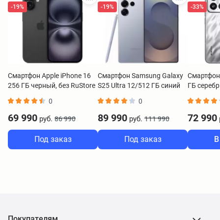
-19%
-19%
-33%
Смартфон Apple iPhone 16
Смартфон Samsung Galaxy
Смартфон 
256 ГБ черный, без RuStore
S25 Ultra 12/512 ГБ синий
ГБ сереб
0
0
69 990
89 990
72 990
руб.
руб.
86 990
111 990
Под заказ
Под заказ
В
Покупателям