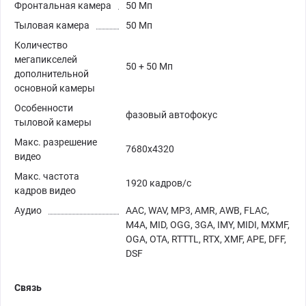
Фронтальная камера
50 Мп
Тыловая камера
50 Мп
Количество
мегапикселей
50 + 50 Мп
дополнительной
основной камеры
Особенности
фазовый автофокус
тыловой камеры
Макс. разрешение
7680x4320
видео
Макс. частота
1920 кадров/с
кадров видео
Аудио
AAC, WAV, MP3, AMR, AWB, FLAC,
M4A, MID, OGG, 3GA, IMY, MIDI, MXMF,
OGA, OTA, RTTTL, RTX, XMF, APE, DFF,
DSF
Связь