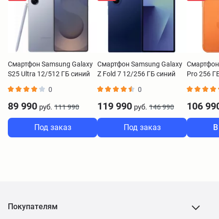
Смартфон Samsung Galaxy
Смартфон Samsung Galaxy
Смартфон 
S25 Ultra 12/512 ГБ синий
Z Fold 7 12/256 ГБ синий
Pro 256 Г
RuStore
0
0
89 990
119 990
106 99
руб.
руб.
111 990
146 990
Под заказ
Под заказ
В
Покупателям