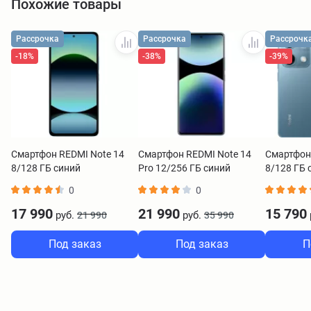
Похожие товары
Рассрочка
Рассрочка
Рассрочк
-18%
-38%
-39%
Смартфон REDMI Note 14
Смартфон REDMI Note 14
Смартфон
8/128 ГБ синий
Pro 12/256 ГБ синий
8/128 ГБ 
0
0
17 990
21 990
15 790
руб.
руб.
21 990
35 990
Под заказ
Под заказ
П