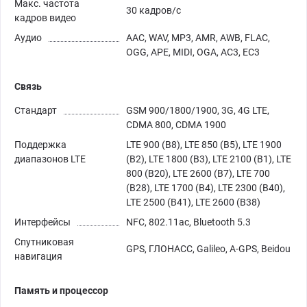
Макс. частота
30 кадров/с
кадров видео
Аудио
AAC, WAV, MP3, AMR, AWB, FLAC,
OGG, APE, MIDI, OGA, AC3, EC3
Связь
Стандарт
GSM 900/1800/1900, 3G, 4G LTE,
CDMA 800, CDMA 1900
Поддержка
LTE 900 (B8), LTE 850 (B5), LTE 1900
диапазонов LTE
(B2), LTE 1800 (B3), LTE 2100 (B1), LTE
800 (B20), LTE 2600 (B7), LTE 700
(B28), LTE 1700 (B4), LTE 2300 (B40),
LTE 2500 (B41), LTE 2600 (B38)
Интерфейсы
NFC, 802.11ac, Bluetooth 5.3
Спутниковая
GPS, ГЛОНАСС, Galileo, A-GPS, Beidou
навигация
Память и процессор