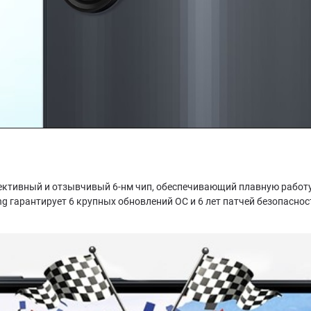
фективный и отзывчивый 6-нм чип, обеспечивающий плавную работу
ung гарантирует 6 крупных обновлений ОС и 6 лет патчей безопасност