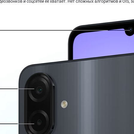
еозвонков и соцсетей её хватает. Нет сложных алгоритмов и OIS, з