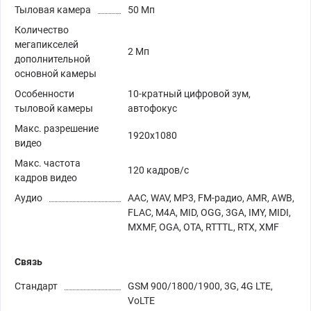
Тыловая камера
50 Мп
Количество
мегапикселей
2 Мп
дополнительной
основной камеры
Особенности
10-кратный цифровой зум,
тыловой камеры
автофокус
Макс. разрешение
1920x1080
видео
Макс. частота
120 кадров/с
кадров видео
Аудио
AAC, WAV, MP3, FM-радио, AMR, AWB,
FLAC, M4A, MID, OGG, 3GA, IMY, MIDI,
MXMF, OGA, OTA, RTTTL, RTX, XMF
Связь
Стандарт
GSM 900/1800/1900, 3G, 4G LTE,
VoLTE