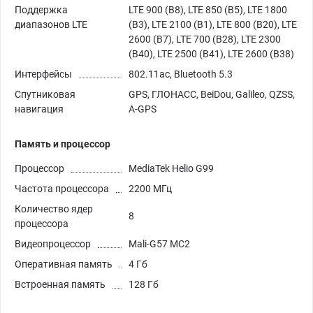
Поддержка
LTE 900 (B8), LTE 850 (B5), LTE 1800
диапазонов LTE
(B3), LTE 2100 (B1), LTE 800 (B20), LTE
2600 (B7), LTE 700 (B28), LTE 2300
(B40), LTE 2500 (B41), LTE 2600 (B38)
Интерфейсы
802.11ac, Bluetooth 5.3
Спутниковая
GPS, ГЛОНАСС, BeiDou, Galileo, QZSS,
навигация
A-GPS
Память и процессор
Процессор
MediaTek Helio G99
Частота процессора
2200 МГц
Количество ядер
8
процессора
Видеопроцессор
Mali-G57 MC2
Оперативная память
4 Гб
Встроенная память
128 Гб