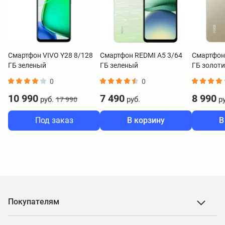
Смартфон VIVO Y28 8/128
Смартфон REDMI A5 3/64
Смартфон
ГБ зеленый
ГБ зеленый
ГБ золот
0
0
10 990
7 490
8 990
руб.
руб.
ру
17 990
Под заказ
В корзину
В
Покупателям