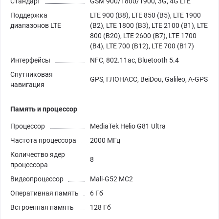
Стандарт
GSM 900/1800/1900, 3G, 4G LTE
Поддержка
LTE 900 (B8), LTE 850 (B5), LTE 1900
диапазонов LTE
(B2), LTE 1800 (B3), LTE 2100 (B1), LTE
800 (B20), LTE 2600 (B7), LTE 1700
(B4), LTE 700 (B12), LTE 700 (B17)
Интерфейсы
NFC, 802.11ac, Bluetooth 5.4
Спутниковая
GPS, ГЛОНАСС, BeiDou, Galileo, A-GPS
навигация
Память и процессор
Процессор
MediaTek Helio G81 Ultra
Частота процессора
2000 МГц
Количество ядер
8
процессора
Видеопроцессор
Mali-G52 MC2
Оперативная память
6 Гб
Встроенная память
128 Гб