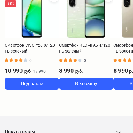
-38%
Смартфон VIVO Y28 8/128
Смартфон REDMI A5 4/128
Смартфон
ГБ зеленый
ГБ зеленый
ГБ золот
0
0
10 990
8 990
8 990
руб.
руб.
ру
17 990
Под заказ
В корзину
В
Покупателям