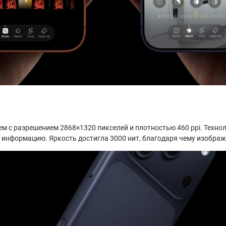
с разрешением 2868×1320 пикселей и плотностью 460 ppi. Технол
ю информацию. Яркость достигла 3000 нит, благодаря чему изображ