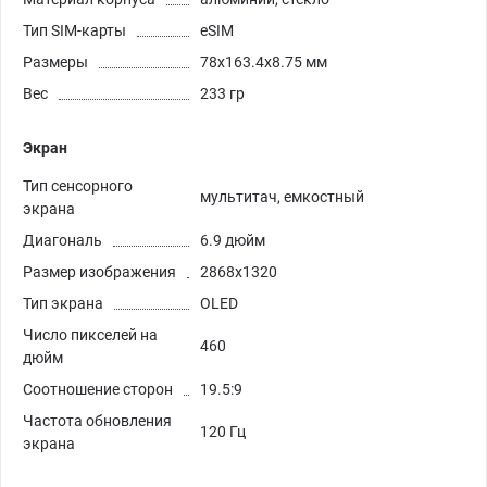
Тип SIM-карты
eSIM
Размеры
78x163.4x8.75 мм
Вес
233 гр
Экран
Тип сенсорного
мультитач, емкостный
экрана
Диагональ
6.9 дюйм
Размер изображения
2868x1320
Тип экрана
OLED
Число пикселей на
460
дюйм
Соотношение сторон
19.5:9
Частота обновления
120 Гц
экрана