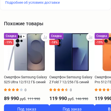
Подробнее об условиях доставки
Похожие товары
Скидка
Скидка
Скидка
>
-19%
-18%
-19%
Смартфон Samsung Galaxy
Смартфон Samsung Galaxy
Смартфон 
S25 Ultra 12/512 ГБ синий
Z Fold 7 12/256 ГБ синий
Pro 512 Г
RuStore
0
0
89 990
119 990
119 99
руб.
руб.
111 990
146 990
Под заказ
Под заказ
В