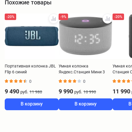
Похожие товары
-20%
-9%
-20%
Портативная колонка JBL
Умная колонка
Умная ко
Flip 6 синий
Яндекс.Станция Мини 3
Станция 
YNDX-00027 серый
YNDX-000
0
0
9 490
9 990
11 990
руб.
руб.
11 980
10 990
В корзину
В корзину
В