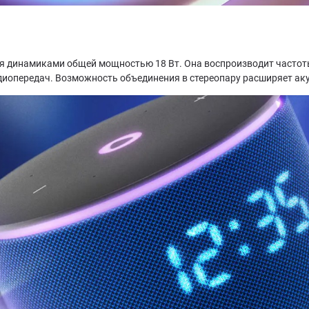
 динамиками общей мощностью 18 Вт. Она воспроизводит частоты о
адиопередач. Возможность объединения в стереопару расширяет ак