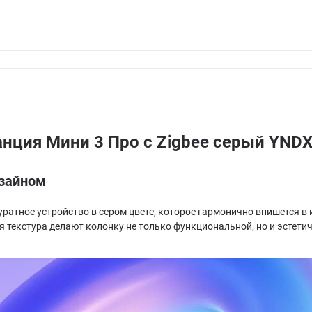
анция Мини 3 Про с Zigbee серый YND
изайном
ккуратное устройство в сером цвете, которое гармонично впишется
я текстура делают колонку не только функциональной, но и эстет