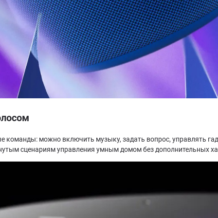
олосом
е команды: можно включить музыку, задать вопрос, управлять га
инутым сценариям управления умным домом без дополнительных ха