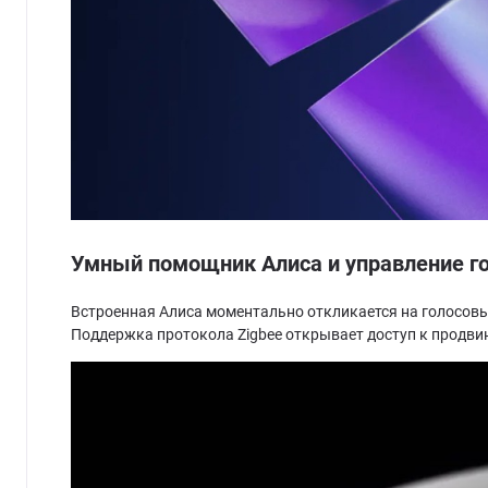
Умный помощник Алиса и управление г
Встроенная Алиса моментально откликается на голосовы
Поддержка протокола Zigbee открывает доступ к продв