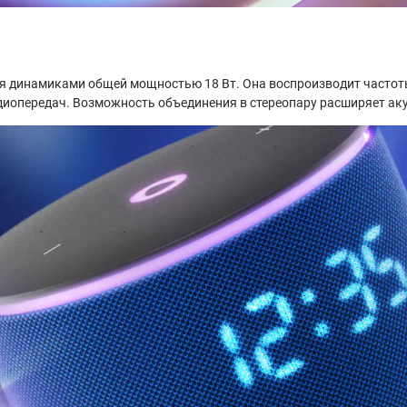
 динамиками общей мощностью 18 Вт. Она воспроизводит частоты о
адиопередач. Возможность объединения в стереопару расширяет ак