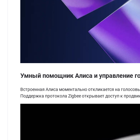
Умный помощник Алиса и управление г
Встроенная Алиса моментально откликается на голосовы
Поддержка протокола Zigbee открывает доступ к продв