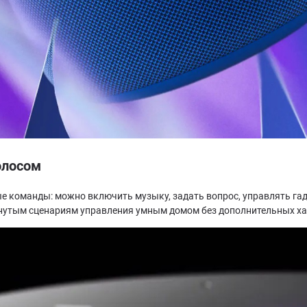
олосом
е команды: можно включить музыку, задать вопрос, управлять га
инутым сценариям управления умным домом без дополнительных ха