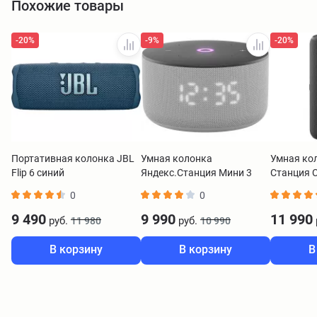
Похожие товары
-20%
-9%
-20%
Портативная колонка JBL
Умная колонка
Умная ко
Flip 6 синий
Яндекс.Станция Мини 3
Станция 
YNDX-00027 серый
YNDX-000
0
0
9 490
9 990
11 990
руб.
руб.
11 980
10 990
В корзину
В корзину
В