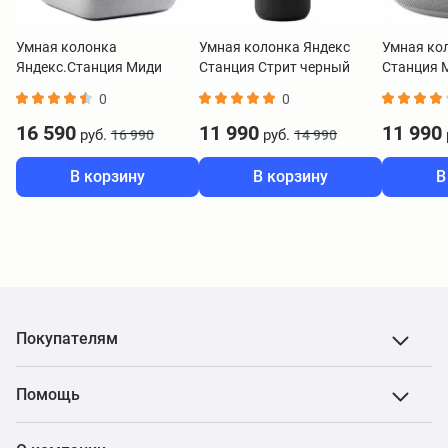
Умная колонка
Умная колонка Яндекс
Умная ко
Яндекс.Станция Миди
Станция Стрит черный
Станция М
серый
YNDX-00030BLK
Zigbee се
0
0
00059GR
16 590
11 990
11 990
руб.
руб.
16 990
14 990
В корзину
В корзину
В
Покупателям
Помощь