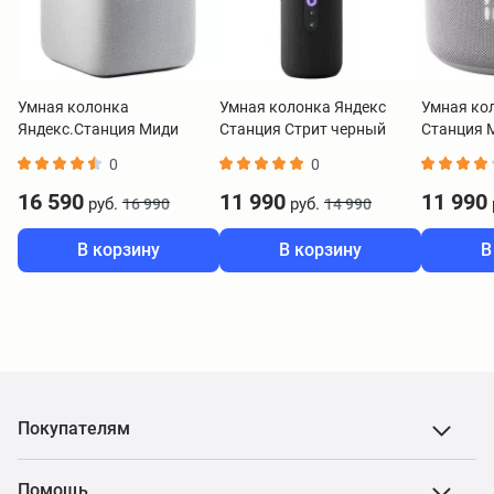
Умная колонка
Умная колонка Яндекс
Умная ко
Яндекс.Станция Миди
Станция Стрит черный
Станция М
серый
YNDX-00030BLK
Zigbee се
0
0
00059GR
16 590
11 990
11 990
руб.
руб.
16 990
14 990
В корзину
В корзину
В
Покупателям
Помощь