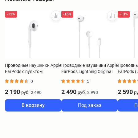
-12%
-16%
-13%
Проводные наушники Apple
Проводные наушники Apple
Проводны
EarPods с пультом
EarPods Lightning Original
EarPods (
управления и микрофоном
0
5
Original
2 190
2 490
2 590
руб.
руб.
ру
2 490
2 990
В корзину
Под заказ
П