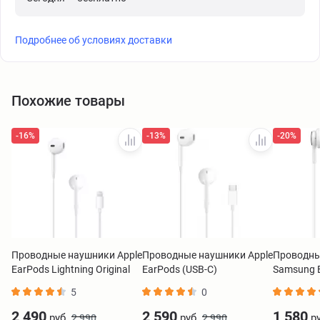
Подробнее об условиях доставки
Похожие товары
-16%
-13%
-20%
Проводные наушники Apple
Проводные наушники Apple
Проводны
EarPods Lightning Original
EarPods (USB-C)
Samsung 
5
0
2 490
2 590
1 580
руб.
руб.
ру
2 990
2 990