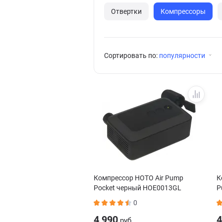
Отвертки
Компрессоры
Сортировать по:
популярности
Компрессор HOTO Air Pump
К
Pocket черный HOE0013GL
P
0
4 990
4
руб.