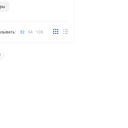
оры
азывать:
32
64
128