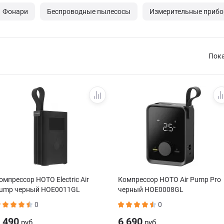
Фонари
Беспроводные пылесосы
Измерительные приб
Пок
омпрессор HOTO Electric Air
Компрессор HOTO Air Pump Pro
ump черный HOE0011GL
черный HOE0008GL
0
0
 490
6 690
руб.
руб.