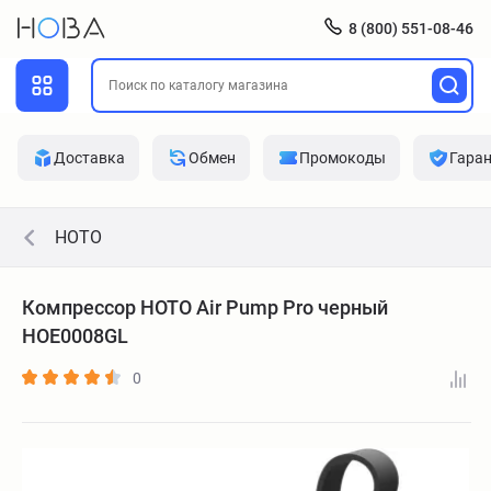
8 (800) 551-08-46
Доставка
Обмен
Промокоды
Гара
HOTO
Компрессор HOTO Air Pump Pro черный
HOE0008GL
0