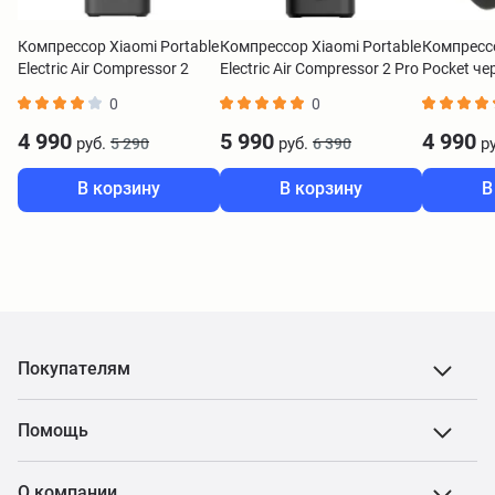
Компрессор Xiaomi Portable
Компрессор Xiaomi Portable
Компресс
Electric Air Compressor 2
Electric Air Compressor 2 Pro
Pocket ч
BHR7112GL
BHR9099GL
0
0
4 990
5 990
4 990
руб.
руб.
ру
5 290
6 390
В корзину
В корзину
В
Покупателям
Помощь
О компании