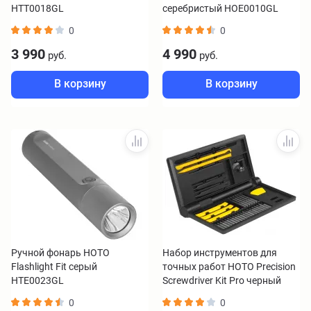
HTT0018GL
серебристый HOE0010GL
0
0
3 990
4 990
руб.
руб.
В корзину
В корзину
Ручной фонарь HOTO
Набор инструментов для
Flashlight Fit серый
точных работ HOTO Precision
HTE0023GL
Screwdriver Kit Pro черный
HFE0002GL
0
0