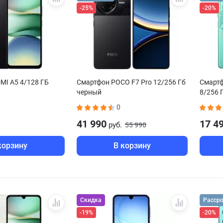
-25%
-20%
MI A5 4/128 ГБ
Смартфон POCO F7 Pro 12/256 Гб
Смартф
черный
8/256 
0
41 990
17 4
руб.
55 990
корзину
В корзину
Скидка
Расср
-19%
-20%