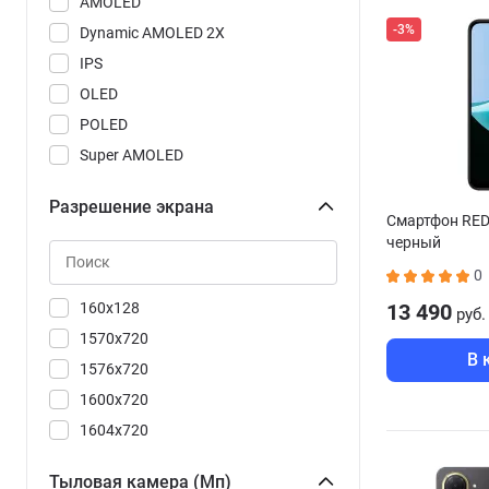
AMOLED
Camon 40
-3%
Dynamic AMOLED 2X
Camon 40 Premier 5G
IPS
Camon 40 Pro
OLED
Camon 40 Pro 5G
POLED
Camon 50
Super AMOLED
Camon 50 Ultra 5G
Super AMOLED Plus
F7 Pro
Разрешение экрана
TN
Смартфон RED
F7 Ultra
черный
Super Retina XDR
Galaxy A07
0
Galaxy A17
160x128
13 490
руб.
Galaxy A37
1570x720
Galaxy A56
В 
1576x720
Galaxy A57
1600x720
Galaxy A57 CAU
1604x720
Galaxy S25 FE
1608x720
Galaxy S25 Ultra
Тыловая камера (Мп)