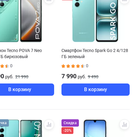
он Tecno POVA 7 Neo
Смартфон Tecno Spark Go 2 4/128
ГБ бирюзовый
ГБ зеленый
0
0
90
7 990
руб.
руб.
21 990
9 490
В корзину
В корзину
очка
Скидка
-20%