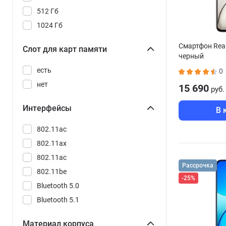
Spark 40 Pro+
512 Гб
Spark 40C
1024 Гб
Spark 50
2048 ГБ
Смартфон Rea
Spark Go 2
Слот для карт памяти
черный
Spark Go 3
есть
0
X7
нет
15 690
руб.
X7 Pro
X8 Pro
Интерфейсы
В 
X8 Pro Max
802.11ac
Y28
802.11ax
iPhone 16
802.11aс
iPhone 16 Plus
Рассрочка
802.11be
iPhone 17
-25%
Bluetooth 5.0
iPhone 17 Pro
Bluetooth 5.1
iPhone 17 Pro Max
Bluetooth 5.2
iPhone 17 Pro Max eSIM
Материал корпуса