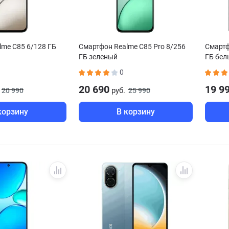
lme C85 6/128 ГБ
Смартфон Realme C85 Pro 8/256
Смартф
ГБ зеленый
ГБ бел
0
20 690
19 9
руб.
20 990
25 990
корзину
В корзину