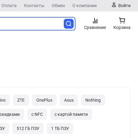
Оплата
Контакты
Обмен
О компании
Войти
Сравнение
Корзина
ivo
ZTE
OnePlus
Asus
Nothing
 скидками
с NFC
с картой памяти
ПЗУ
512 ГБ ПЗУ
1 ТБ ПЗУ