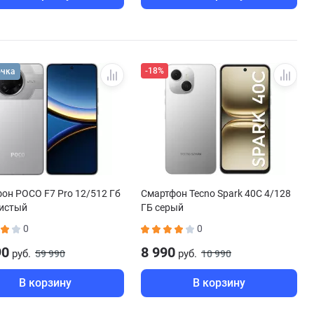
-18%
очка
он POCO F7 Pro 12/512 Гб
Смартфон Tecno Spark 40C 4/128
истый
ГБ серый
0
0
90
8 990
руб.
руб.
59 990
10 990
В корзину
В корзину