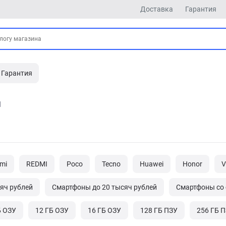
Доставка
Гарантия
Гарантия
d
mi
REDMI
Poco
Tecno
Huawei
Honor
V
яч рублей
Смартфоны до 20 тысяч рублей
Cмартфоны со
Б ОЗУ
12 ГБ ОЗУ
16 ГБ ОЗУ
128 ГБ ПЗУ
256 ГБ 