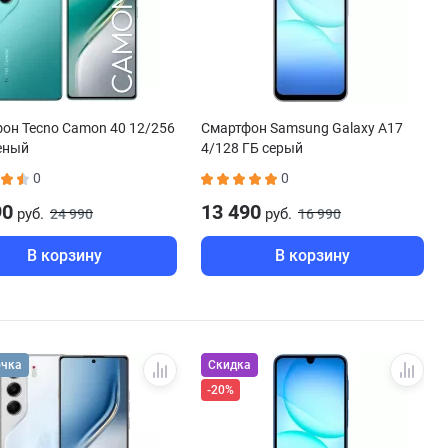
он Tecno Camon 40 12/256
Смартфон Samsung Galaxy A17
еный
4/128 ГБ серый
0
0
90
13 490
руб.
руб.
24 990
16 990
В корзину
В корзину
очка
Скидка
-20%