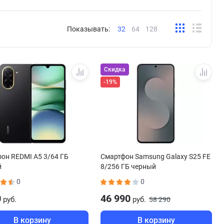
Показывать:
32
64
128
Скидка
-19%
он REDMI A5 3/64 ГБ
Смартфон Samsung Galaxy S25 FE
й
8/256 ГБ черный
0
0
0
46 990
руб.
руб.
58 290
В корзину
В корзину