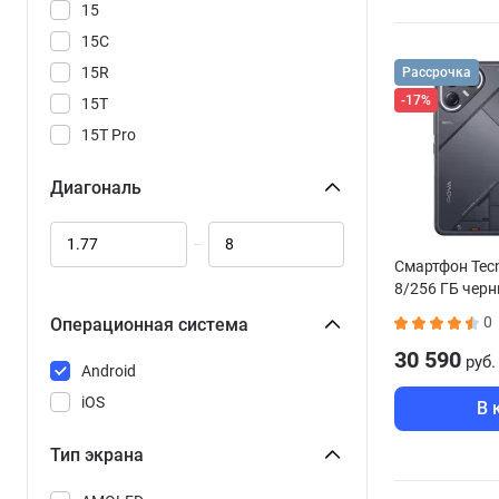
Xiaomi
15
Apple
15C
15R
Рассрочка
-17%
15T
15T Pro
17
Диагональ
17 Ultra
17T
–
17T Pro
Смартфон Tecn
8/256 ГБ чер
105 DS TA-1416
A5
0
Операционная система
A7 Pro
30 590
руб.
Android
C71
iOS
В 
C81 Pro
C85
Тип экрана
C85 Pro