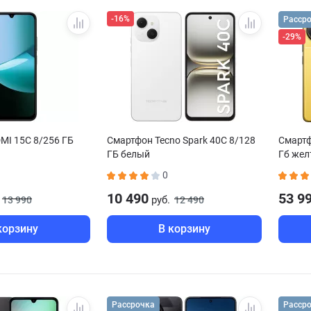
-16%
Расср
-29%
MI 15C 8/256 ГБ
Смартфон Tecno Spark 40C 8/128
Смартф
ГБ белый
Гб же
0
10 490
53 9
руб.
13 990
12 490
корзину
В корзину
Рассрочка
Расср