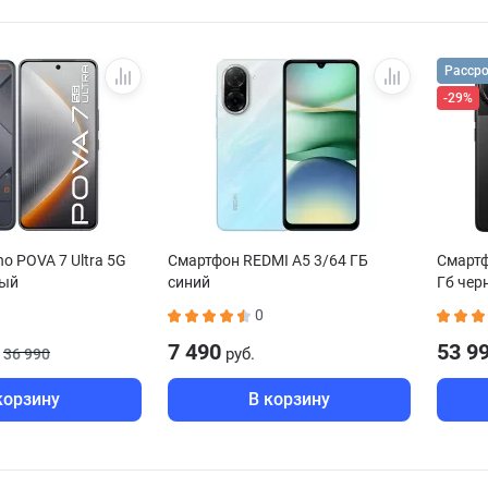
Расср
-29%
o POVA 7 Ultra 5G
Смартфон REDMI A5 3/64 ГБ
Смартф
ный
синий
Гб чер
0
7 490
53 9
руб.
36 990
корзину
В корзину