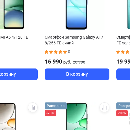
MI A5 4/128 ГБ
Смартфон Samsung Galaxy A17
Смартф
8/256 ГБ синий
ГБ зел
0
16 990
19 9
руб.
20 990
корзину
В корзину
Рассрочка
Расср
-20%
-20%