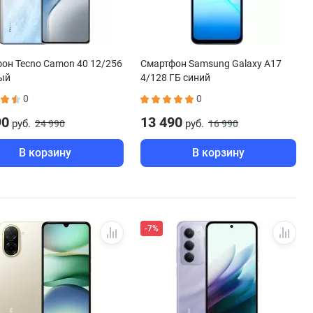
он Tecno Camon 40 12/256
Смартфон Samsung Galaxy A17
ый
4/128 ГБ синий
0
0
90
13 490
руб.
руб.
24 990
16 990
В корзину
В корзину
-7%