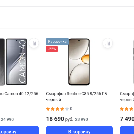
Рассрочка
-22%
no Camon 40 12/256
Смартфон Realme C85 8/256 ГБ
Смартф
черный
черны
0
18 690
7 49
руб.
24 990
23 990
корзину
В корзину