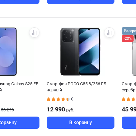
Расср
-23%
sung Galaxy S25 FE
Смартфон POCO C85 8/256 ГБ
Смартф
й
черный
серебр
0
12 990
45 9
руб.
58 290
корзину
В корзину