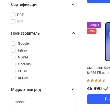
Сертификация
РСТ
ЕСТ
Скидка
-19%
Производитель
Google
Infinix
NOKIA
OnePlus
Смартфон Sam
POCO
8/256 ГБ сини
REDMI
0
Realme
46 990
руб.
Модельный ряд
Samsung
Tecno
В 
Vivo