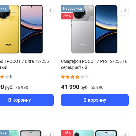
очка
Рассрочка
-25%
он POCO F7 Ultra 12/256
Смартфон POCO F7 Pro 12/256 Гб
лтый
серебристый
0
0
90
41 990
руб.
руб.
76 990
55 990
В корзину
В корзину
-15%
очка