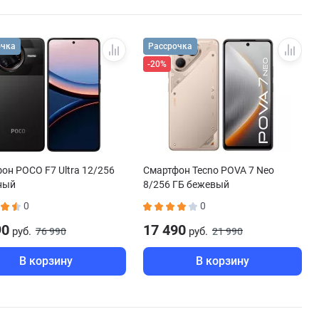
очка
Рассрочка
-20%
он POCO F7 Ultra 12/256
Смартфон Tecno POVA 7 Neo
ный
8/256 ГБ бежевый
0
0
90
17 490
руб.
руб.
76 990
21 990
В корзину
В корзину