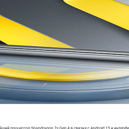
ий процессор Snapdragon 7s Gen 4 в связке с Android 15 и интерф