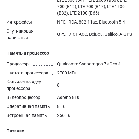
LTE 2500 (B41), LTE 2600 (B38), LTE
700 (B12), LTE 700 (B17), LTE 1500
(B32), LTE 2100 (B66)
Интерфейсы
NFC, IRDA, 802.11ax, Bluetooth 5.4
Спутниковая
GPS, ГЛОНАСС, BeiDou, Galileo, A-GPS
навигация
Память и процессор
Процессор
Qualcomm Snapdragon 7s Gen 4
Частота процессора
2700 МГц
Количество ядер
8
процессора
Видеопроцессор
Adreno 810
Оперативная память
8 Гб
Встроенная память
256 Гб
Питание