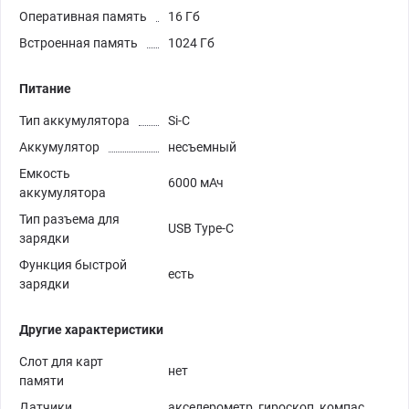
Оперативная память
16 Гб
Встроенная память
1024 Гб
Питание
Тип аккумулятора
Si-C
Аккумулятор
несъемный
Емкость
6000 мАч
аккумулятора
Тип разъема для
USB Type-C
зарядки
Функция быстрой
есть
зарядки
Другие характеристики
Слот для карт
нет
памяти
Датчики
акселерометр, гироскоп, компас,