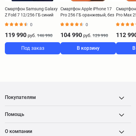
Смартфон Samsung Galaxy
Смартфон Apple iPhone 17
Смартфон 
Z Fold 7 12/256 ГБ синий
Pro 256 ГБ оранжевый, без
Pro Max 2
RuStore
без RuSto
0
0
119 990
104 990
112 99
руб.
руб.
146 990
129 990
Под заказ
В корзину
В
Покупателям
Помощь
О компании