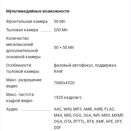
Мультимедийные возможности
Фронтальная камера
50 Мп
Тыловая камера
200 Мп
Количество
мегапикселей
50 + 50 Мп
дополнительной
основной камеры
Особенности
фазовый автофокус, поддержка
тыловой камеры
RAW
Макс. разрешение
7680x4320
видео
Макс. частота
1920 кадров/с
кадров видео
Аудио
AAC, WAV, MP3, AMR, AWB, FLAC,
M4A, MID, OGG, 3GA, IMY, MIDI, MXMF,
OGA, OTA, RTTTL, RTX, XMF, APE, DFF,
DSF