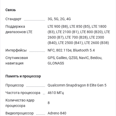
Связь
Стандарт
3G, 5G, 2G, 4G
Поддержка
LTE 900 (B8), LTE 850 (B5), LTE 1800
диапазонов LTE
(B3), LTE 2100 (B1), LTE 800 (B20), LTE
2600 (B7), LTE 700 (B28), LTE 2300
(B40), LTE 2500 (B41), LTE 2600 (B38)
Интерфейсы
NFC, 802.11be, Bluetooth 5.4
Спутниковая
GPS, Galileo, QZSS, NavIC, Beidou,
навигация
GLONASS
Память и процессор
Процессор
Qualcomm Snapdragon 8 Elite Gen 5
Частота процессора
4610 МГц
Количество ядер
8
процессора
Видеопроцессор
Adreno 840