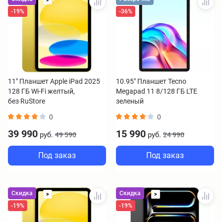
>
-19%
-36%
11" Планшет Apple iPad 2025
10.95" Планшет Tecno
128 ГБ Wi-Fi желтый,
Megapad 11 8/128 ГБ LTE
без RuStore
зеленый
0
0
39 990
15 990
руб.
руб.
49 590
24 990
Под заказ
Под заказ
Скидка
Скидка
>
>
-19%
-19%