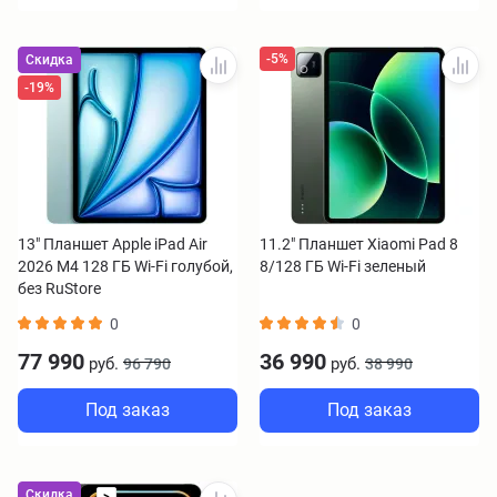
-5%
Скидка
-19%
13" Планшет Apple iPad Air
11.2" Планшет Xiaomi Pad 8
2026 M4 128 ГБ Wi-Fi голубой,
8/128 ГБ Wi-Fi зеленый
без RuStore
0
0
77 990
36 990
руб.
руб.
96 790
38 990
Под заказ
Под заказ
Скидка