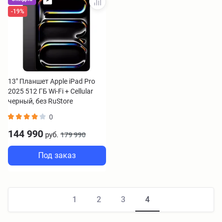
>
-19%
13" Планшет Apple iPad Pro
2025 512 ГБ Wi-Fi + Cellular
черный, без RuStore
0
144 990
руб.
179 990
Под заказ
1
2
3
4