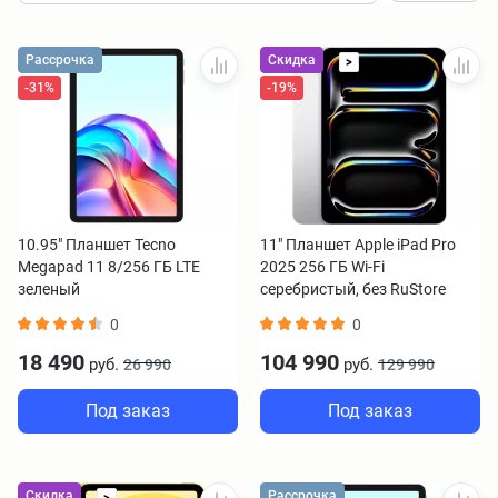
Рассрочка
Скидка
>
-31%
-19%
10.95" Планшет Tecno
11" Планшет Apple iPad Pro
Megapad 11 8/256 ГБ LTE
2025 256 ГБ Wi-Fi
зеленый
серебристый, без RuStore
0
0
18 490
104 990
руб.
руб.
26 990
129 990
Под заказ
Под заказ
Скидка
Рассрочка