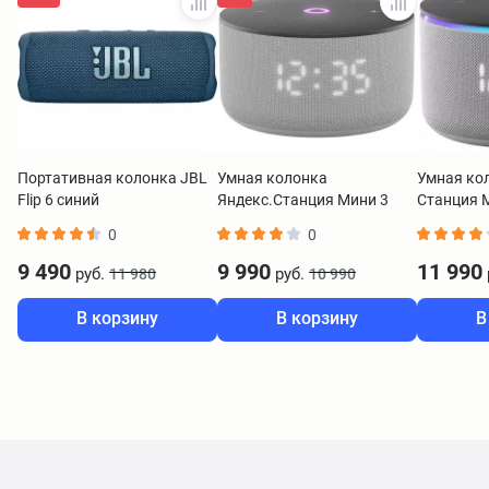
Портативная колонка JBL
Умная колонка
Умная ко
Flip 6 синий
Яндекс.Станция Мини 3
Станция М
YNDX-00027 серый
Zigbee се
0
0
00059GR
9 490
9 990
11 990
руб.
руб.
11 980
10 990
В корзину
В корзину
В