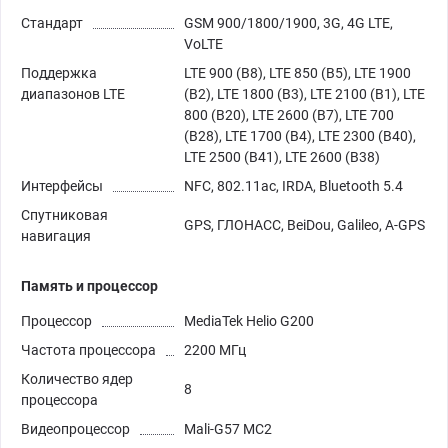
Стандарт
GSM 900/1800/1900, 3G, 4G LTE,
VoLTE
Поддержка
LTE 900 (B8), LTE 850 (B5), LTE 1900
диапазонов LTE
(B2), LTE 1800 (B3), LTE 2100 (B1), LTE
800 (B20), LTE 2600 (B7), LTE 700
(B28), LTE 1700 (B4), LTE 2300 (B40),
LTE 2500 (B41), LTE 2600 (B38)
Интерфейсы
NFC, 802.11ac, IRDA, Bluetooth 5.4
Спутниковая
GPS, ГЛОНАСС, BeiDou, Galileo, A-GPS
навигация
Память и процессор
Процессор
MediaTek Helio G200
Частота процессора
2200 МГц
Количество ядер
8
процессора
Видеопроцессор
Mali-G57 MC2