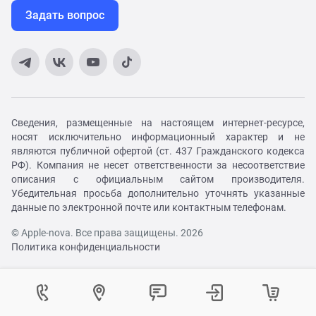
Задать вопрос
Сведения, размещенные на настоящем интернет-ресурсе,
носят исключительно информационный характер и не
являются публичной офертой (ст. 437 Гражданского кодекса
РФ). Компания не несет ответственности за несоответствие
описания с официальным сайтом производителя.
Убедительная просьба дополнительно уточнять указанные
данные по электронной почте или контактным телефонам.
© Apple-nova. Все права защищены. 2026
Политика конфиденциальности
Как вам удобнее с нами связаться?
Войти в личный кабинет
Контактный центр
Укажите ваш город
Изменение города
Телефон:
8 (800) 551-08-46