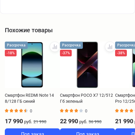
Похожие товары
Рассрочка
Рассрочка
Рассрочк
-18%
-37%
-38%
Смартфон REDMI Note 14
Смартфон POCO X7 12/512
Смартфон
8/128 ГБ синий
Гб зеленый
Pro 12/25
0
0
17 990
22 990
21 990
руб.
руб.
21 990
36 990
Под заказ
Под заказ
П