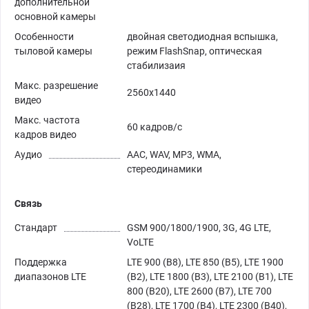
дополнительной
основной камеры
Особенности
двойная светодиодная вспышка,
тыловой камеры
режим FlashSnap, оптическая
стабилизаия
Макс. разрешение
2560x1440
видео
Макс. частота
60 кадров/с
кадров видео
Аудио
AAC, WAV, MP3, WMA,
стереодинамики
Связь
Стандарт
GSM 900/1800/1900, 3G, 4G LTE,
VoLTE
Поддержка
LTE 900 (B8), LTE 850 (B5), LTE 1900
диапазонов LTE
(B2), LTE 1800 (B3), LTE 2100 (B1), LTE
800 (B20), LTE 2600 (B7), LTE 700
(B28), LTE 1700 (B4), LTE 2300 (B40),