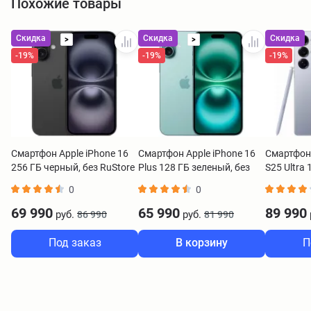
Похожие товары
Скидка
Скидка
Скидка
>
>
-19%
-19%
-19%
Смартфон Apple iPhone 16
Смартфон Apple iPhone 16
Смартфон
256 ГБ черный, без RuStore
Plus 128 ГБ зеленый, без
S25 Ultra
RuStore
0
0
69 990
65 990
89 990
руб.
руб.
86 990
81 990
Под заказ
В корзину
П