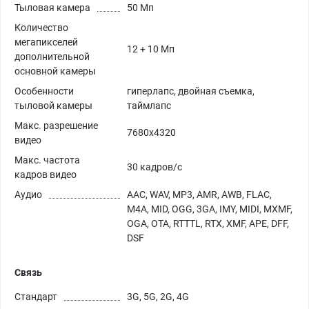
Тыловая камера
50 Мп
Количество
мегапикселей
12 + 10 Мп
дополнительной
основной камеры
Особенности
гиперлапс, двойная съемка,
тыловой камеры
таймлапс
Макс. разрешение
7680x4320
видео
Макс. частота
30 кадров/с
кадров видео
Аудио
AAC, WAV, MP3, AMR, AWB, FLAC,
M4A, MID, OGG, 3GA, IMY, MIDI, MXMF,
OGA, OTA, RTTTL, RTX, XMF, APE, DFF,
DSF
Связь
Стандарт
3G, 5G, 2G, 4G