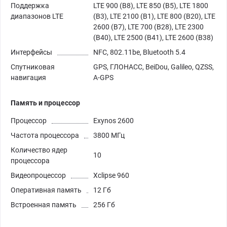
Поддержка
LTE 900 (B8), LTE 850 (B5), LTE 1800
диапазонов LTE
(B3), LTE 2100 (B1), LTE 800 (B20), LTE
2600 (B7), LTE 700 (B28), LTE 2300
(B40), LTE 2500 (B41), LTE 2600 (B38)
Интерфейсы
NFC, 802.11be, Bluetooth 5.4
Спутниковая
GPS, ГЛОНАСС, BeiDou, Galileo, QZSS,
навигация
A-GPS
Память и процессор
Процессор
Exynos 2600
Частота процессора
3800 МГц
Количество ядер
10
процессора
Видеопроцессор
Xclipse 960
Оперативная память
12 Гб
Встроенная память
256 Гб