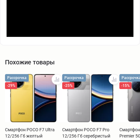
Похожие товары
Рассрочка
Рассрочка
Рассрочк
-29%
-25%
-15%
Смартфон POCO F7 Ultra
Смартфон POCO F7 Pro
Смартфон
12/256 Гб желтый
12/256 Гб серебристый
Premier 5