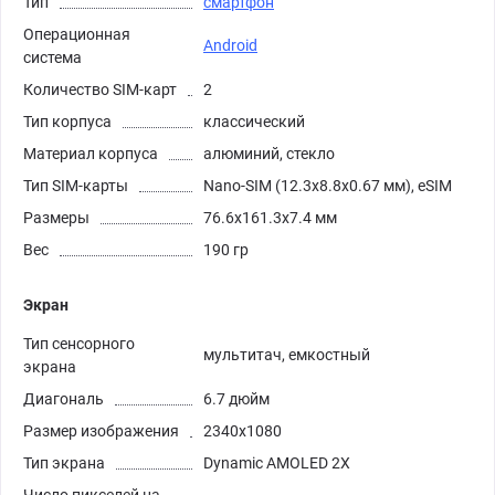
Тип
смартфон
Операционная
Android
система
Количество SIM-карт
2
Тип корпуса
классический
Материал корпуса
алюминий, стекло
Тип SIM-карты
Nano-SIM (12.3x8.8x0.67 мм), eSIM
Размеры
76.6x161.3x7.4 мм
Вес
190 гр
Экран
Тип сенсорного
мультитач, емкостный
экрана
Диагональ
6.7 дюйм
Размер изображения
2340x1080
Тип экрана
Dynamic AMOLED 2X
Число пикселей на