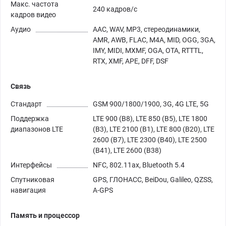
Макс. частота
240 кадров/с
кадров видео
Аудио
AAC, WAV, MP3, стереодинамики,
AMR, AWB, FLAC, M4A, MID, OGG, 3GA,
IMY, MIDI, MXMF, OGA, OTA, RTTTL,
RTX, XMF, APE, DFF, DSF
Связь
Стандарт
GSM 900/1800/1900, 3G, 4G LTE, 5G
Поддержка
LTE 900 (B8), LTE 850 (B5), LTE 1800
диапазонов LTE
(B3), LTE 2100 (B1), LTE 800 (B20), LTE
2600 (B7), LTE 2300 (B40), LTE 2500
(B41), LTE 2600 (B38)
Интерфейсы
NFC, 802.11ax, Bluetooth 5.4
Спутниковая
GPS, ГЛОНАСС, BeiDou, Galileo, QZSS,
навигация
A-GPS
Память и процессор