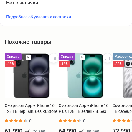
Нет в наличии
Подробнее об условиях доставки
Похожие товары
Скидка
Скидка
Рассрочк
>
>
-19%
-19%
-33%
Смартфон Apple iPhone 16
Смартфон Apple iPhone 16
Смартфон 
128 ГБ черный, без RuStore
Plus 128 ГБ зеленый, без
ГБ сереб
RuStore
0
0
61 990
64 990
72 990
руб.
руб.
76 990
80 590