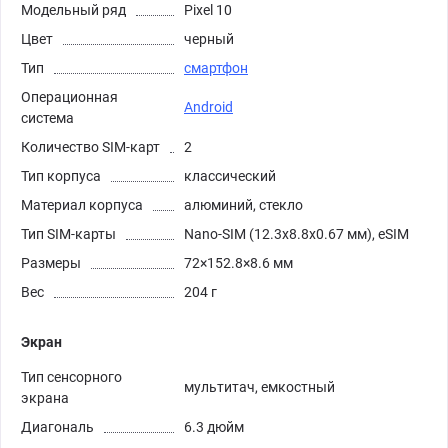
Модельный ряд
Pixel 10
Цвет
черный
Тип
смартфон
Операционная
Android
система
Количество SIM-карт
2
Тип корпуса
классический
Материал корпуса
алюминий, стекло
Тип SIM-карты
Nano-SIM (12.3x8.8x0.67 мм), eSIM
Размеры
72×152.8×8.6 мм
Вес
204 г
Экран
Тип сенсорного
мультитач, емкостный
экрана
Диагональ
6.3 дюйм