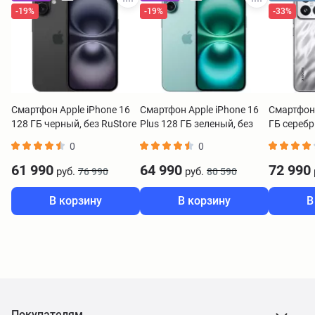
-19%
-19%
-33%
Смартфон Apple iPhone 16
Смартфон Apple iPhone 16
Смартфон 
128 ГБ черный, без RuStore
Plus 128 ГБ зеленый, без
ГБ сереб
RuStore
0
0
61 990
64 990
72 990
руб.
руб.
76 990
80 590
В корзину
В корзину
В
Покупателям