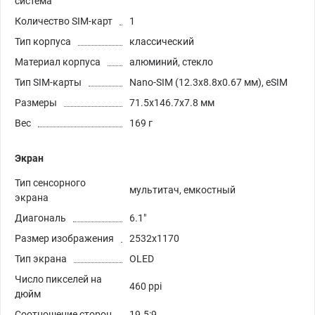
система
Количество SIM-карт
1
Тип корпуса
классический
Материал корпуса
алюминий, стекло
Тип SIM-карты
Nano-SIM (12.3x8.8x0.67 мм), eSIM
Размеры
71.5x146.7x7.8 мм
Вес
169 г
Экран
Тип сенсорного
мультитач, емкостный
экрана
Диагональ
6.1"
Размер изображения
2532x1170
Тип экрана
OLED
Число пикселей на
460 ppi
дюйм
Соотношение сторон
19.5:9