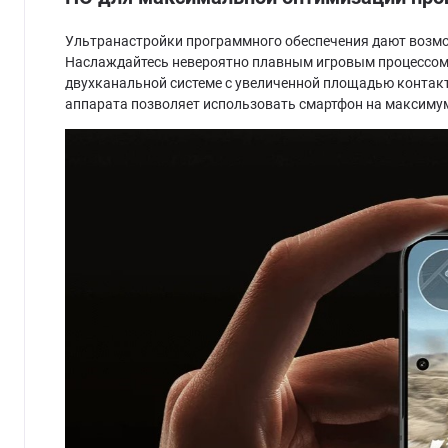
Ультранастройки программного обеспечения дают возмож
Наслаждайтесь невероятно плавным игровым процессом с 
двухканальной системе с увеличенной площадью контакт
аппарата позволяет использовать смартфон на максиму