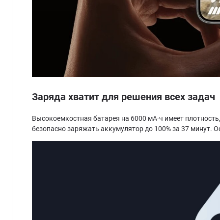
Заряда хватит для решения всех задач
Высокоемкостная батарея на 6000 мА·ч имеет плотность,
безопасно заряжать аккумулятор до 100% за 37 минут. Ос