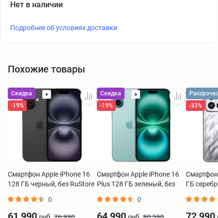
Нет в наличии
Подробнее об условиях доставки
Похожие товары
Скидка
Скидка
Рассрочк
>
>
-19%
-19%
-33%
Смартфон Apple iPhone 16
Смартфон Apple iPhone 16
Смартфон 
128 ГБ черный, без RuStore
Plus 128 ГБ зеленый, без
ГБ сереб
RuStore
0
0
61 990
64 990
72 990
руб.
руб.
76 990
80 590