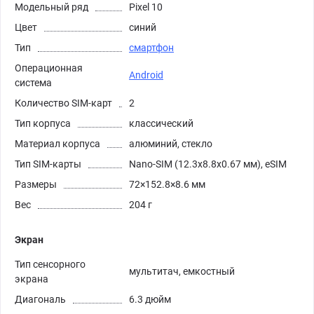
Модельный ряд
Pixel 10
Цвет
синий
Тип
смартфон
Операционная
Android
система
Количество SIM-карт
2
Тип корпуса
классический
Материал корпуса
алюминий, стекло
Тип SIM-карты
Nano-SIM (12.3x8.8x0.67 мм), eSIM
Размеры
72×152.8×8.6 мм
Вес
204 г
Экран
Тип сенсорного
мультитач, емкостный
экрана
Диагональ
6.3 дюйм