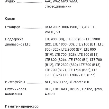
Аудио
AAC, WAV, MP3, WMA,
стереодинамики
Связь
Стандарт
GSM 900/1800/1900, 3G, 4G LTE,
VoLTE, 5G
Поддержка
LTE 900 (B8), LTE 850 (B5), LTE 1900
диапазонов LTE
(B2), LTE 1800 (B3), LTE 2100 (B1), LTE
800 (B20), LTE 2600 (B7), LTE 800
(B19), LTE 700 (B28), LTE 800 (B18),
LTE 800 (B26), LTE 1700 (B4), LTE 700
(B12), LTE 2300 (B30), LTE 700 (B13),
LTE 700 (B17), LTE 1500 (B32), LTE
1900 (B25), LTE 1700/2100 (B66)
Интерфейсы
NFC, 802.11be, Bluetooth 6.0
Спутниковая
GPS, ГЛОНАСС, BeiDou, Galileo, QZSS,
навигация
A-GPS
Память и процессор