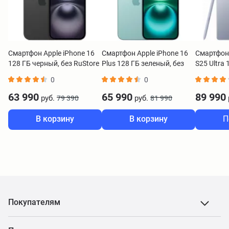
Смартфон Apple iPhone 16
Смартфон Apple iPhone 16
Смартфон
128 ГБ черный, без RuStore
Plus 128 ГБ зеленый, без
S25 Ultra
RuStore
0
0
63 990
65 990
89 990
руб.
руб.
79 390
81 990
В корзину
В корзину
П
Покупателям