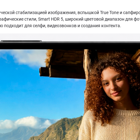
тической стабилизацией изображения, вспышкой True Tone и сапф
фические стили, Smart HDR 5, широкий цветовой диапазон для фото
 подходит для селфи, видеозвонков и создания контента.