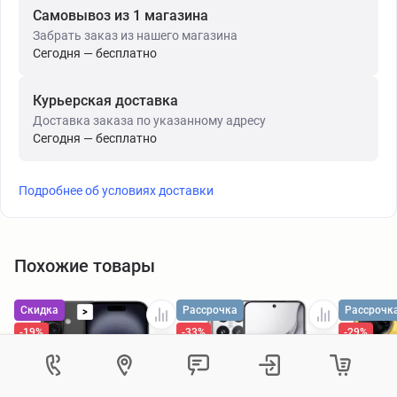
Самовывоз из 1 магазина
Забрать заказ из нашего магазина
Сегодня — бесплатно
Курьерская доставка
Доставка заказа по указанному адресу
Сегодня — бесплатно
Подробнее об условиях доставки
Похожие товары
Скидка
Рассрочка
Рассрочк
>
-19%
-33%
-29%
Как вам удобнее с нами связаться?
Войти в личный кабинет
Контактный центр
Укажите ваш город
Изменение города
Телефон:
8 (800) 551-08-46