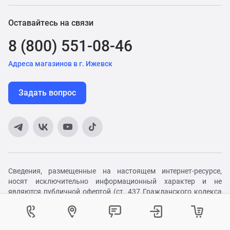
Оставайтесь на связи
8 (800) 551-08-46
Адреса магазинов в г. Ижевск
Задать вопрос
Сведения, размещенные на настоящем интернет-ресурсе,
носят исключительно информационный характер и не
являются публичной офертой (ст. 437 Гражданского кодекса
РФ). Компания не несет ответственности за несоответствие
Как вам удобнее с нами связаться?
Войти в личный кабинет
Контактный центр
Укажите ваш город
Изменение города
описания с официальным сайтом производителя.
Убедительная просьба дополнительно уточнять указанные
Телефон:
8 (800) 551-08-46