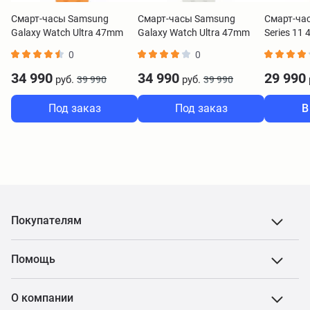
Смарт-часы Samsung
Смарт-часы Samsung
Смарт-час
Galaxy Watch Ultra 47mm
Galaxy Watch Ultra 47mm
Series 11
черный титан с оранжевым
серебристый титан с
с бежевы
0
0
ремешком
белым ремешком
34 990
34 990
29 990
руб.
руб.
39 990
39 990
Под заказ
Под заказ
В
Покупателям
Помощь
О компании