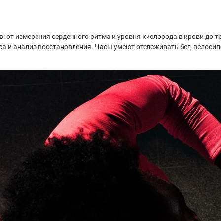
в: от измерения сердечного ритма и уровня кислорода в крови до 
а и анализ восстановления. Часы умеют отслеживать бег, велосипе