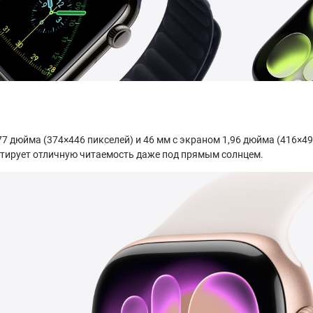
77 дюйма (374×446 пикселей) и 46 мм с экраном 1,96 дюйма (416×496
антирует отличную читаемость даже под прямым солнцем.