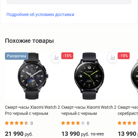
Подробнее об условиях доставки
Похожие товары
-15%
-15%
Рассрочка
Смарт-часы Xiaomi Watch 2
Смарт-часы Xiaomi Watch 2
Смарт-час
Pro черный с черным
черный с черным
серебрис
каучуковым ремешком
ремешком BHR8035GL
ремешко
0
0
BHR7211GL
21 990
13 990
13 990
руб.
руб.
16 490