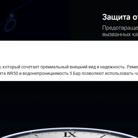
, который сочетает премиальный внешний вид и надежность. Реме
ита WR50 и водонепроницаемость 5 Бар позволяют использовать ча