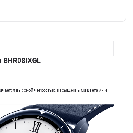
м BHR08IXGL
личается высокой четкостью, насыщенными цветами и