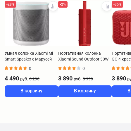
-28%
-2%
-35%
Умная колонка Xiaomi Mi
Портативная колонка
Портатив
Smart Speaker с Марусей
Xiaomi Sound Outdoor 30W
GO 4 кра
белый QBH4221RU
S29D красный QBH4263GL
0
0
4 490
3 890
3 890
руб.
руб.
ру
6 290
3 990
В корзину
В корзину
В