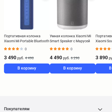
Портативная колонка
Умная колонка Xiaomi Mi
Портатив
Xiaomi Mi Portable Bluetooth
Smart Speaker с Марусей
Xiaomi So
Speaker 16W синий
белый QBH4221RU
S29D кра
0
0
3 490
4 490
3 890
руб.
руб.
ру
4 490
6 290
В корзину
В корзину
В
Покупателям