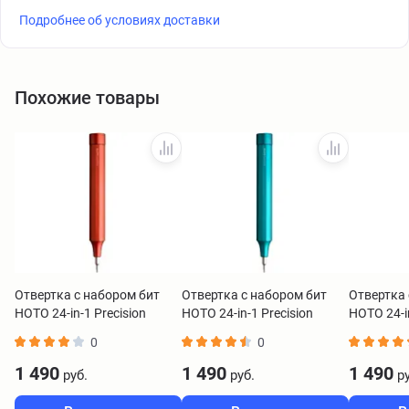
Подробнее об условиях доставки
Похожие товары
Отвертка с набором бит
Отвертка с набором бит
Отвертка 
HOTO 24-in-1 Precision
HOTO 24-in-1 Precision
HOTO 24-in
Screwdriver красный
Screwdriver зелёный
Screwdriv
0
0
HTT0004EU
HTT0003EU
HTT0005
1 490
1 490
1 490
руб.
руб.
ру