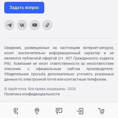
Задать вопрос
Сведения, размещенные на настоящем интернет-ресурсе,
носят исключительно информационный характер и не
являются публичной офертой (ст. 437 Гражданского кодекса
РФ). Компания не несет ответственности за несоответствие
описания с официальным сайтом производителя.
Убедительная просьба дополнительно уточнять указанные
данные по электронной почте или контактным телефонам.
© Apple-nova. Все права защищены. 2026
Политика конфиденциальности
Как вам удобнее с нами связаться?
Войти в личный кабинет
Контактный центр
Укажите ваш город
Изменение города
Телефон:
8 (800) 551-08-46